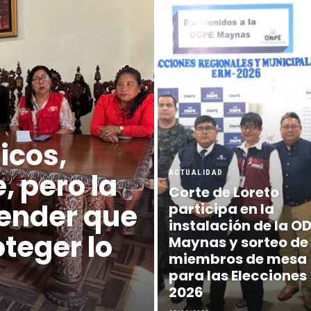
icos,
, pero la
ACTUALIDAD
Corte de Loreto
ender que
participa en la
instalación de la O
teger lo
Maynas y sorteo de
miembros de mesa
para las Elecciones
2026