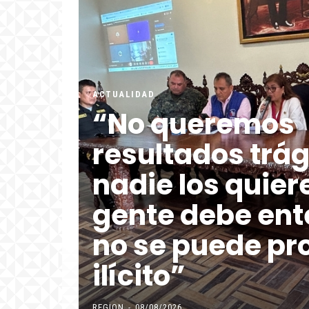
ACTUALIDAD
“No queremos
resultados trág
nadie los quiere
gente debe ent
no se puede pro
ilícito”
REGION
-
08/08/2026