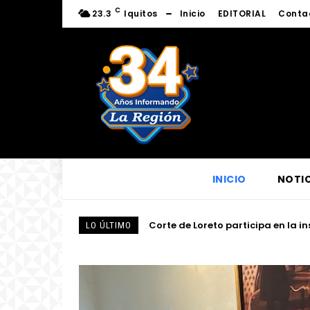
C
23.3
Iquitos
Inicio
EDITORIAL
Conta
INICIO
NOTIC
Presidente del directorio de Elec
LO ÚLTIMO
eléctrico