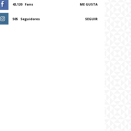
43,120
Fans
ME GUSTA
505
Seguidores
SEGUIR