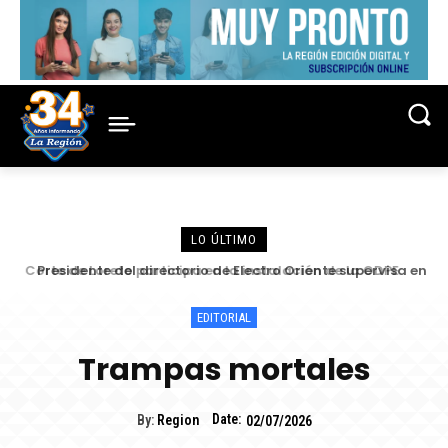
LO ÚLTIMO
Presidente del directorio de Electro Oriente supervisa en
Contamana acciones para fortalecer la confiabilidad del
servicio eléctrico
EDITORIAL
Trampas mortales
Date:
By:
Region
02/07/2026