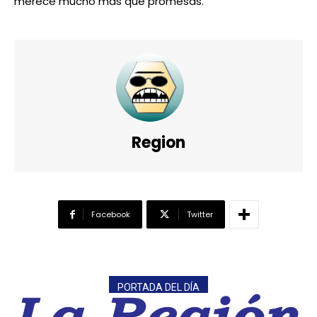
merece mucho más que promesas.
Region
Facebook
Twitter
PORTADA DEL DÍA