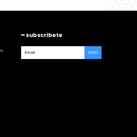
━ subscribete
am
SEND