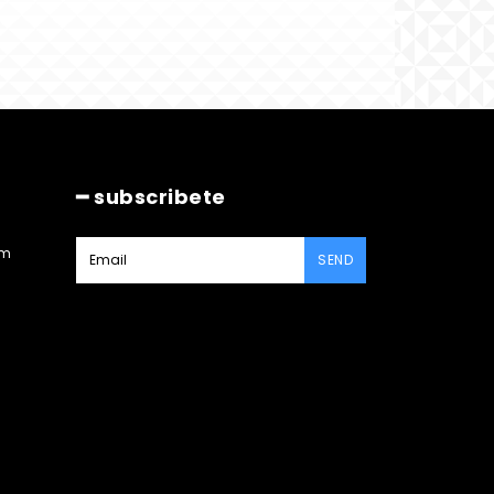
━ subscribete
am
SEND