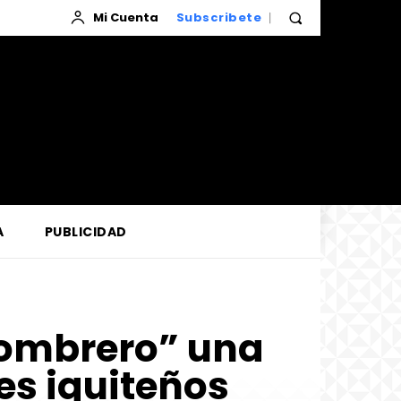
Mi Cuenta
Subscribete
A
PUBLICIDAD
sombrero” una
s iquiteños