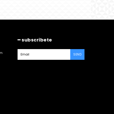
━ subscribete
am
SEND