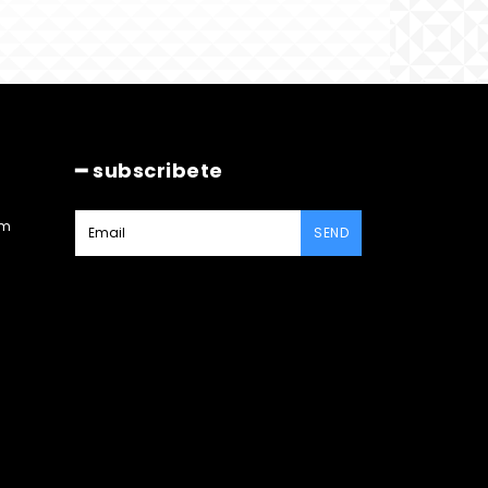
━ subscribete
am
SEND