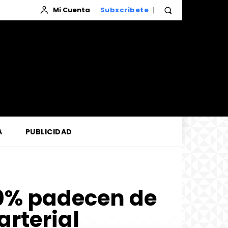
Mi Cuenta
Subscribete
A
PUBLICIDAD
60% padecen de
rterial