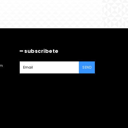
━ subscribete
am
SEND