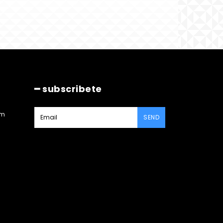
━ subscribete
am
SEND