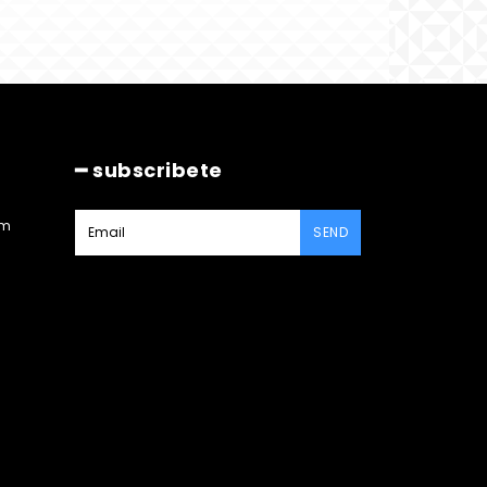
━ subscribete
am
SEND