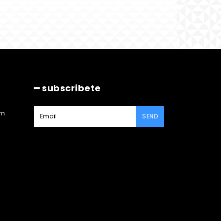
━ subscribete
am
SEND