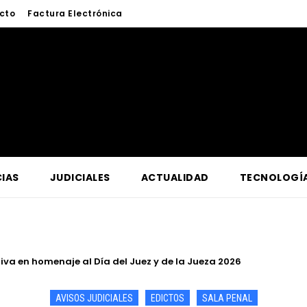
cto
Factura Electrónica
IAS
JUDICIALES
ACTUALIDAD
TECNOLOGÍ
a lucha contra la criminalidad en conferencia magistral organi
AVISOS JUDICIALES
EDICTOS
SALA PENAL