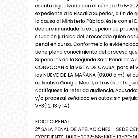
escrito digitalizado con el número 978-2026
expediente a la Fiscalía Superior, a fin de
la causa al Ministerio Público, éste con e
declare infundada la excepción de prescri
situación jurídica del procesado quien a
penal en curso. Conforme a lo evidenciad
tiene pleno conocimiento del proceso que 
Superiores de la Segunda Sala Penal de Ap
CONVOCAN a la VISTA DE CAUSA; para el VI
las NUEVE DE LA MAÑANA (09.00 a.m), el cua
aplicativo Google Meet1, a través del sigu
Notifíquese la referida audiencia, Acusado:
y/o procesal señalado en autos; sin perjui
V-3(12, 13 y 14)
EDICTO PENAL
2° SALA PENAL DE APELACIONES – SEDE CE
EXPEDIENTE: 00191-2022-88-1901-JR-PE-01