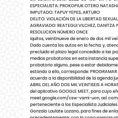
ESPECIALISTA: PROKOPIUK OTERO NATASH
IMPUTADO: TAPUY YEPES, ARTURO
DELITO: VIOLACIÓN DE LA LIBERTAD SEXUAL
AGRAVIADO: REATEGUI VILCHEZ, DANITZA 
RESOLUCION NÚMERO ONCE
Iquitos, veintinueve de enero de dos mil vein
Dado cuenta los autos en la fecha; y, ate
precluido el plazo legal concedido a las 
medios probatorios en esta instancia supe
probatorio alguno, pese a estar debidamen
estando a ello, corresponde: PROGRAMAR f
acuerdo a la disponibilidad de la agenda ju
ABRIL DEL AÑO DOS MIL VEINTISEIS A HORA
del aplicativo GOOGLE MEET, para cuyo efe
meet.google.com/csw-vami-uon, así como
perteneciente a los Especialista Judiciale
Gonzalo Laulate Lozano, para fines de enl
precedentemente; con la concurrencia oblig