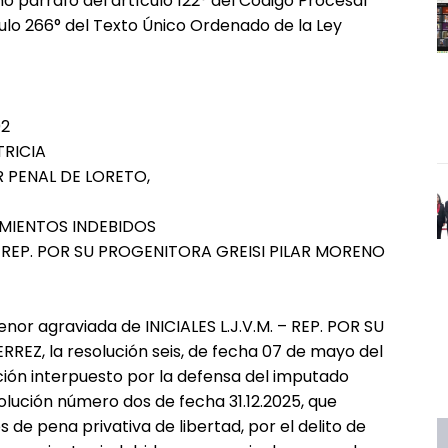
mo párrafo del artículo 122° del Código Procesal
ículo 266° del Texto Único Ordenado de la Ley
02
TRICIA
R PENAL DE LORETO,
MIENTOS INDEBIDOS
– REP. POR SU PROGENITORA GREISI PILAR MORENO
nor agraviada de INICIALES L.J.V.M. – REP. POR SU
Z, la resolución seis, de fecha 07 de mayo del
ción interpuesto por la defensa del imputado
lución número dos de fecha 31.12.2025, que
de pena privativa de libertad, por el delito de