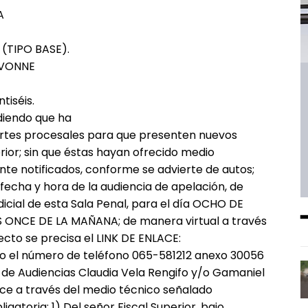
A
 (TIPO BASE).
IVONNE
tiséis.
ndiendo que ha
partes procesales para que presenten nuevos
rior; sin que éstas hayan ofrecido medio
te notificados, conforme se advierte de autos;
echa y hora de la audiencia de apelación, de
dicial de esta Sala Penal, para el día OCHO DE
S ONCE DE LA MAÑANA; de manera virtual a través
cto se precisa el LINK DE ENLACE:
 el número de teléfono 065-581212 anexo 30056
s de Audiencias Claudia Vela Rengifo y/o Gamaniel
ace a través del medio técnico señalado
atoria: 1) Del señor Fiscal Superior, bajo