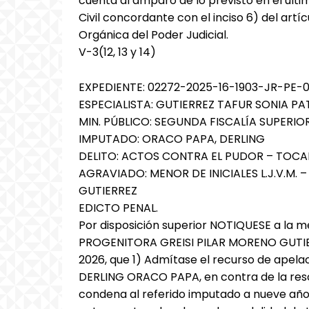
cuenta al amparo de lo previsto en el últi
Civil concordante con el inciso 6) del art
Orgánica del Poder Judicial.
V-3(12, 13 y 14)
EXPEDIENTE: 02272-2025-16-1903-JR-PE-
ESPECIALISTA: GUTIERREZ TAFUR SONIA PA
MIN. PÚBLICO: SEGUNDA FISCALÍA SUPERIO
IMPUTADO: ORACO PAPA, DERLING
DELITO: ACTOS CONTRA EL PUDOR – TOCA
AGRAVIADO: MENOR DE INICIALES L.J.V.M. 
GUTIERREZ
EDICTO PENAL.
Por disposición superior NOTIQUESE a la me
PROGENITORA GREISI PILAR MORENO GUTIERRE
2026, que 1) Admítase el recurso de apela
DERLING ORACO PAPA, en contra de la reso
condena al referido imputado a nueve años 