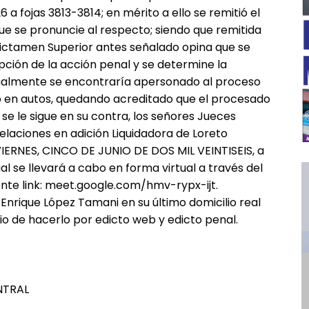
 a fojas 3813-3814; en mérito a ello se remitió el
 que se pronuncie al respecto; siendo que remitida
l Dictamen Superior antes señalado opina que se
pción de la acción penal y se determine la
ctualmente se encontraría apersonado al proceso
o en autos, quedando acreditado que el procesado
se le sigue en su contra, los señores Jueces
elaciones en adición Liquidadora de Loreto
ERNES, CINCO DE JUNIO DE DOS MIL VEINTISEIS, a
l se llevará a cabo en forma virtual a través del
iente link: meet.google.com/hmv-rypx-ijt.
━ Planes
 Enrique López Tamani en su último domicilio real
cio de hacerlo por edicto web y edicto penal.
NTRAL