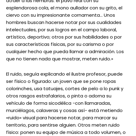
atraer a las hembras: el pavo real con su
esplendorosa cola, el mono aullador con su grito, el
ciervo con su impresionante cornamenta… Unos
hombres buscan hacerse notar por sus cualidades
intelectuales, por sus logros en el campo laboral,
artístico, deportivo; otros por sus habilidades o por
sus características físicas, por su carisma o por
cualquier hecho que pueda llamar a admiración. Los
que no tienen nada que mostrar, meten ruido.»
El ruido, seguía explicando el ilustre profesor, puede
ser físico o figurado: un joven que se pone ropas
colorinches, usa tatuajes, cortes de pelo a lo punk y
otros rasgos estrafalarios, o pinta o adorna su
vehículo de forma sicodélica -con llamaradas,
murciélagos, calaveras y cosas así- está metiendo
«ruido» visual para hacerse notar, para marcar su
territorio, para sentirse alguien. Otros meten ruido
físico: ponen su equipo de música a todo volumen, o