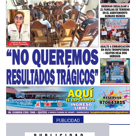
━ Planes
PUBLICIDAD