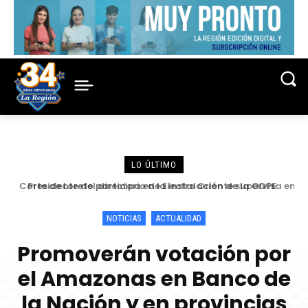
LO ÚLTIMO
Presidente del directorio de Electro Oriente supervisa en
Contamana acciones para fortalecer la confiabilidad del
servicio eléctrico
NOTICIAS
ACTUALIDAD
Promoverán votación por
el Amazonas en Banco de
la Nación y en provincias