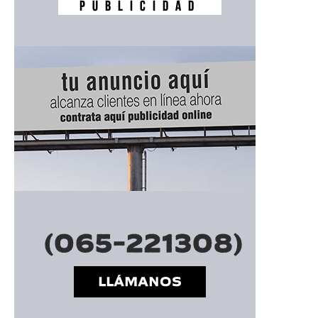
━ Planes