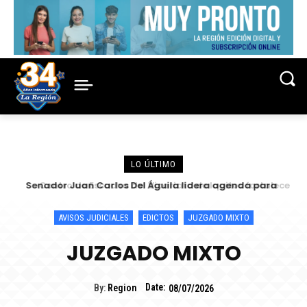
LO ÚLTIMO
Centro de Escucha del Vicariato de Iquitos fortalece
atención y prevención frente a casos de abuso
AVISOS JUDICIALES
EDICTOS
JUZGADO MIXTO
JUZGADO MIXTO
Date:
By:
Region
08/07/2026