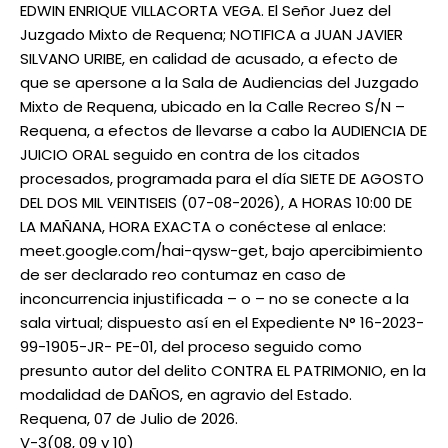
EDWIN ENRIQUE VILLACORTA VEGA. El Señor Juez del
Juzgado Mixto de Requena; NOTIFICA a JUAN JAVIER
SILVANO URIBE, en calidad de acusado, a efecto de
que se apersone a la Sala de Audiencias del Juzgado
Mixto de Requena, ubicado en la Calle Recreo S/N –
Requena, a efectos de llevarse a cabo la AUDIENCIA DE
JUICIO ORAL seguido en contra de los citados
procesados, programada para el día SIETE DE AGOSTO
DEL DOS MIL VEINTISEIS (07-08-2026), A HORAS 10:00 DE
LA MAÑANA, HORA EXACTA o conéctese al enlace:
meet.google.com/hai-qysw-get, bajo apercibimiento
de ser declarado reo contumaz en caso de
inconcurrencia injustificada – o – no se conecte a la
sala virtual; dispuesto así en el Expediente N° 16-2023-
99-1905-JR- PE-01, del proceso seguido como
presunto autor del delito CONTRA EL PATRIMONIO, en la
modalidad de DAÑOS, en agravio del Estado.
Requena, 07 de Julio de 2026.
V-3(08, 09 y 10)