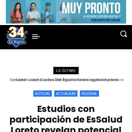
LO ÚLTIMO
Centro de Escucha del Vicariato de Iquitos fortalece
atención y prevención frente a casos de abuso
NOTICIAS
ACTUALIDAD
REGIONAL
Estudios con
participación de EsSalud
Loreto revelan potencial