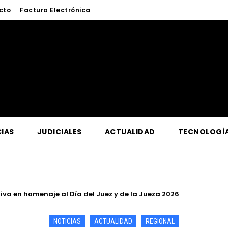
cto
Factura Electrónica
IAS
JUDICIALES
ACTUALIDAD
TECNOLOGÍ
a en homenaje al Día del Juez y de la Jueza 2026
a lucha contra la criminalidad en conferencia magistral organi
NOTICIAS
ACTUALIDAD
REGIONAL