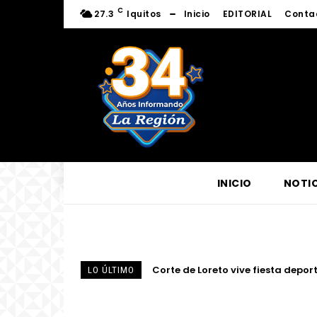
C
27.3
Iquitos
Inicio
EDITORIAL
Conta
INICIO
NOTIC
Corte de Loreto vive fiesta deportiv
Fortalecen conocimientos sobre l
LO ÚLTIMO