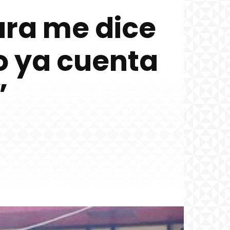
ura me dice
o ya cuenta
”