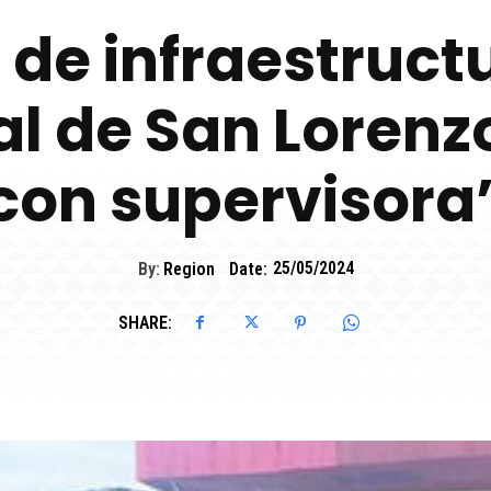
e de infraestruct
al de San Lorenz
con supervisora
By:
Region
Date:
25/05/2024
SHARE: