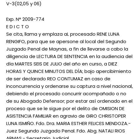
V-3(02,05 y 06)
Exp. N° 2009-774
E D I C T O
Se cita, llama y emplaza aL procesado RENE LUNA
RENGIFO, para que se apersone al local del Segundo
Juzgado Penal de Maynas, a fin de llevarse a cabo la
diligencia de LECTURA DE SENTENCIA en la audiencia del
día MARTES SEIS DE JULIO del año en curso, a DIEZ
HORAS Y QUINCE MINUTOS DEL DÍA; bajo apercibimiento
de ser declarado REO CONTUMAZ en caso de
inconcurrencia y ordenarse su captura a nivel nacional,
debiendo el procesado concurrir acompañado o no
de su Abogado Defensor; por estar así ordenado en el
proceso que se le sigue por el delito de OMISION DE
ASISTENCIA FAMILIAR en agravio de GIRO CHRISTOPER
LUNA ISMIÑO. Fdo. Dra. MARIA ESTHER FELICES MENDOZA.-
Juez Segundo Juzgado Penal. Fdo. Abg. NATALI RIOS
ARMAS.- Secretario Judicial.