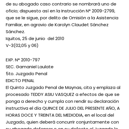
de su abogado caso contrario se nombrará uno de
oficio; dispuesto así en la Instrucción N° 2009-2799,
que se le sigue, por delito de Omisión a la Asistencia
Familiar, en agravio de Karolyn Claudet Sánchez
Sánchez.
Iquitos, 25 de junio del 2010
V-3(02,05 y 06)
EXP. N° 2010-797
SEC. Gamaniel Laulate
5to. Juzgado Penal
EDICTO PENAL
El Quinto Juzgado Penal de Maynas, cita y emplaza al
procesado TEDDY ASIU VASQUEZ a efectos de que se
ponga a derecho y cumpla con rendir su declaración
instructiva el día QUINCE DE JULIO DEL PRESENTE AÑO, A
HORAS DOCE Y TREINTA DEL MEDIODIA, en el local del
Juzgado, quien deberá concurrir conjuntamente con
su abogado defensor o en su defecto el Juzgado le