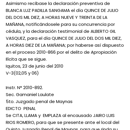
Asimismo recíbase la declaración preventiva de
BLANCA LUZ PADILLA SANGAMA el día QUINCE DE JULIO
DEL DOS MIL DIEZ, A HORAS NUEVE Y TREINTA DE LA
MAÑANA, notificándosele para su concurrencia por
cédula, y la declaración testimonial de ALBERTO GIL
VASQUEZ, para el día QUINCE DE JULIO DEL DOS MIL DIEZ,
A HORAS DIEZ DE LA MAÑANA; por haberse así dispuesto
en el proceso 2010-866 por el delito de Apropiación
Ilícita que se sigue.
Iquitos, 23 de junio del 2010
V-3(02,05 y 06)
Instr. N° 2010-892.
Sec. Gamaniel Laulate
5to. Juzgado penal de Maynas
EDICTO PENAL
Se CITA, LLAMA y EMPLAZA al encausado JAIRO LUIS
RIOS ROMERO, para que se presente ante el local del
Quinto Juzgado Penal de Maynas, para que rinda su