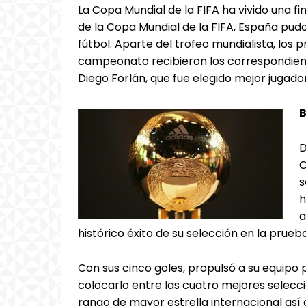
La Copa Mundial de la FIFA ha vivido una fi
de la Copa Mundial de la FIFA, España pud
fútbol. Aparte del trofeo mundialista, los
campeonato recibieron los correspondient
Diego Forlán, que fue elegido mejor jugador
B
D
C
s
h
a
histórico éxito de su selección en la prueb
Con sus cinco goles, propulsó a su equipo
colocarlo entre las cuatro mejores selec
rango de mayor estrella internacional así c