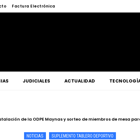
cto
Factura Electrónica
IAS
JUDICIALES
ACTUALIDAD
TECNOLOGÍ
talación de la ODPE Maynas y sorteo de miembros de mesa para l
tro Oriente supervisa en Contamana acciones para fortalecer la 
NOTICIAS
SUPLEMENTO TABLERO DEPORTIVO