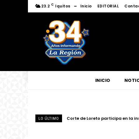
C
23.2
Iquitos
Inicio
EDITORIAL
Conta
INICIO
NOTIC
Corte de Loreto participa en la ins
Presidente del directorio de Elec
LO ÚLTIMO
eléctrico