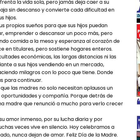
renta la vida sola, pero jamás deja caer a su
baja sin descanso y convierte cada dificultad en
 hijos.
sus propios sueños para que sus hijos puedan
diar, emprender o descansar un poco más, pero
evando comida a la mesa y esperanza al corazón de
ce en titulares, pero sostiene hogares enteros.
cultades económicas, las largas distancias ni las
lante a sus hijos vendiendo en un mercado,
haciendo milagros con lo poco que tiene. Donde
s para continuar.
 que las madres no solo necesitan aplausos un
━ Planes
, oportunidades y compañía. Porque detrás de
una madre que renunció a mucho para verlo crecer
su amor inmenso, por su lucha diaria y por
has veces vive en silencio. Hoy celebramos a
ado, nunca dejan de amar. Feliz Día de la Madre.