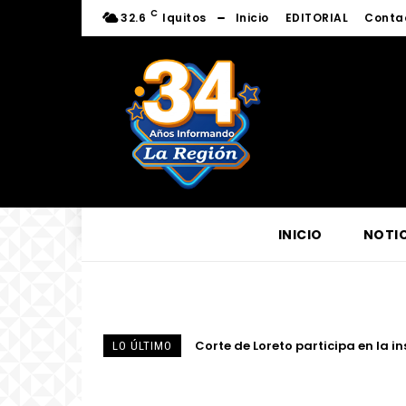
C
32.6
Iquitos
Inicio
EDITORIAL
Conta
INICIO
NOTIC
Corte de Loreto participa en la ins
Presidente del directorio de Elec
LO ÚLTIMO
eléctrico