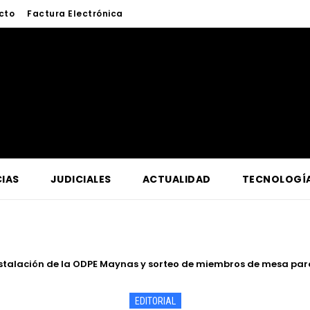
cto
Factura Electrónica
IAS
JUDICIALES
ACTUALIDAD
TECNOLOGÍ
talación de la ODPE Maynas y sorteo de miembros de mesa para l
tro Oriente supervisa en Contamana acciones para fortalecer la 
EDITORIAL