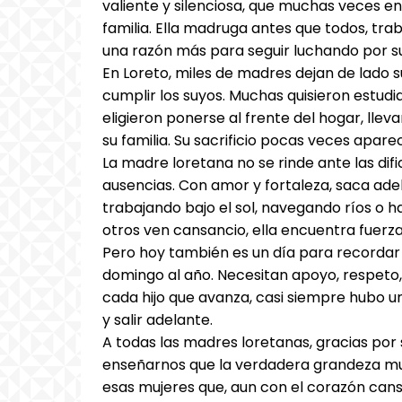
valiente y silenciosa, que muchas veces enf
familia. Ella madruga antes que todos, tra
una razón más para seguir luchando por sus
En Loreto, miles de madres dejan de lado 
cumplir los suyos. Muchas quisieron estu
eligieron ponerse al frente del hogar, ll
su familia. Su sacrificio pocas veces apare
La madre loretana no se rinde ante las difi
ausencias. Con amor y fortaleza, saca ade
trabajando bajo el sol, navegando ríos o 
otros ven cansancio, ella encuentra fuerza
Pero hoy también es un día para recordar
domingo al año. Necesitan apoyo, respeto
cada hijo que avanza, casi siempre hubo 
y salir adelante.
A todas las madres loretanas, gracias por 
enseñarnos que la verdadera grandeza muc
esas mujeres que, aun con el corazón cans