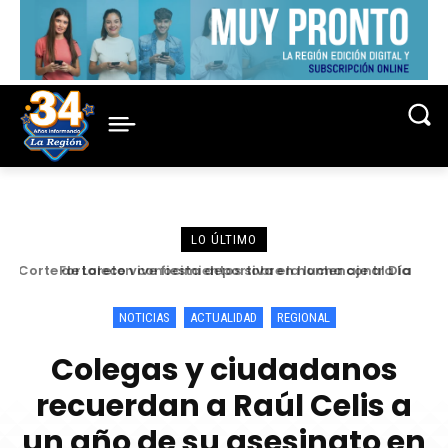
LO ÚLTIMO
Fortalecen conocimientos sobre la lucha contra la
criminalidad en conferencia magistral organizada por la
Corte de Loreto
NOTICIAS
ACTUALIDAD
REGIONAL
Colegas y ciudadanos
recuerdan a Raúl Celis a
un año de su asesinato en