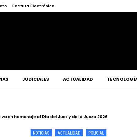
cto
Factura Electrónica
IAS
JUDICIALES
ACTUALIDAD
TECNOLOGÍ
a lucha contra la criminalidad en conferencia magistral organi
NOTICIAS
ACTUALIDAD
POLICIAL