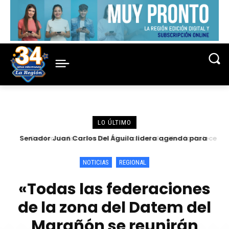
LO ÚLTIMO
Senador Juan Carlos Del Águila lidera agenda para
Centro de Escucha del Vicariato de Iquitos fortalece
atender las demandas urgentes de alcaldes
atención y prevención frente a casos de abuso
NOTICIAS
REGIONAL
«Todas las federaciones
de la zona del Datem del
Marañón se reunirán