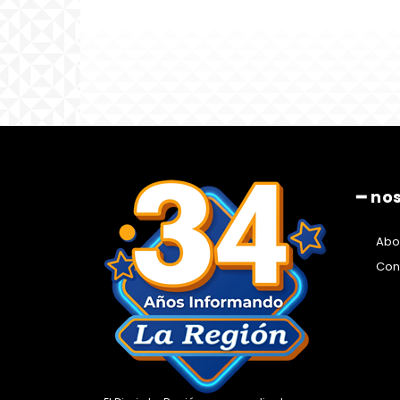
━ no
Abo
Con