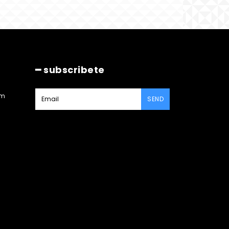
━ subscribete
am
SEND