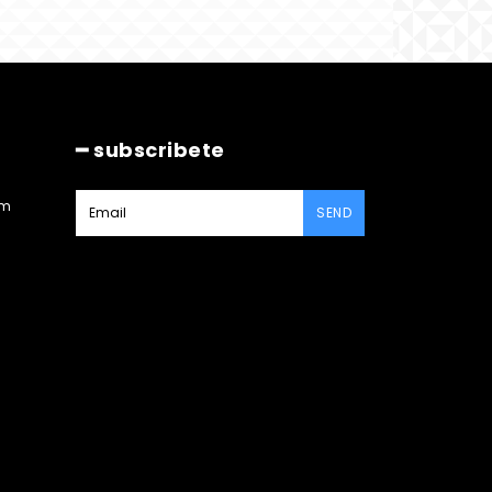
━ subscribete
am
SEND