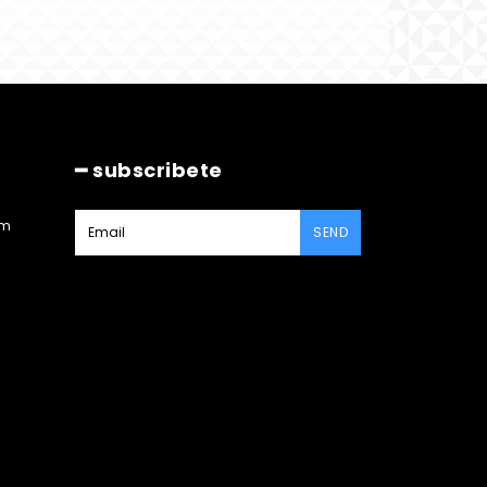
━ subscribete
am
SEND