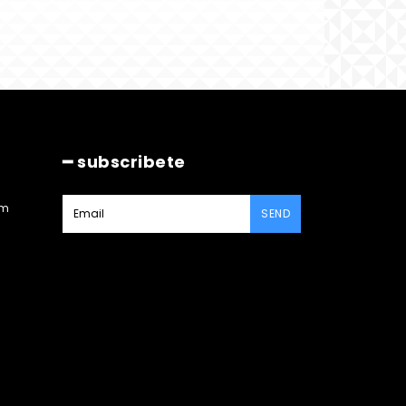
━ subscribete
am
SEND