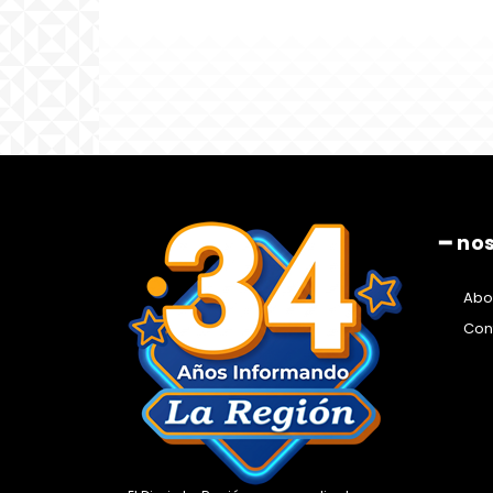
━ no
Abo
Con