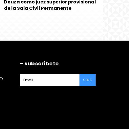
Douza como juez superior provisional
de la Sala Civil Permanente
━ subscribete
am
SEND