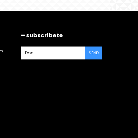
━ subscribete
am
SEND