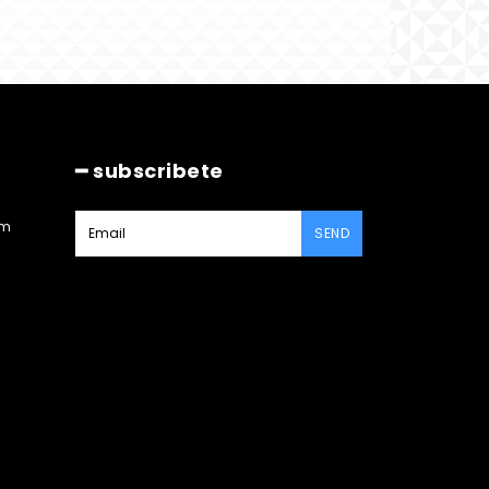
━ subscribete
am
SEND