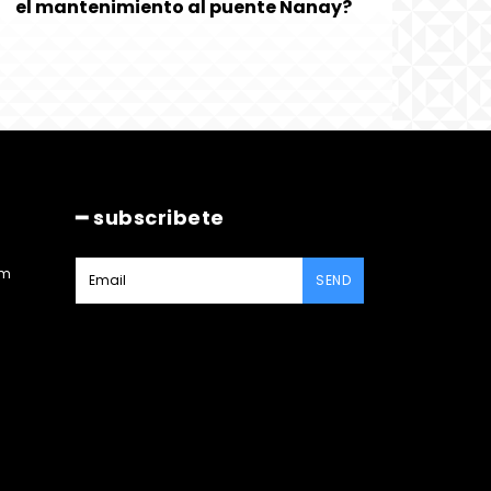
el mantenimiento al puente Nanay?
━ subscribete
am
SEND