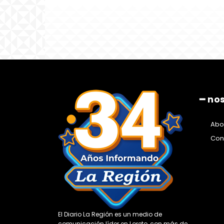
━ no
Abo
Con
El Diario La Región es un medio de
comunicación líder en Loreto, con más de