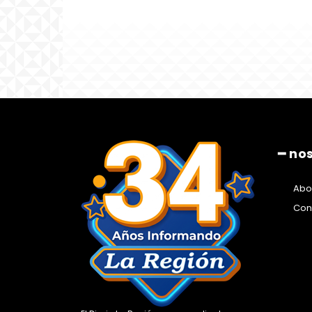
━ no
Abo
Con