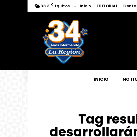
C
33.3
Iquitos
Inicio
EDITORIAL
Conta
INICIO
NOTIC
Tag resul
desarrollará