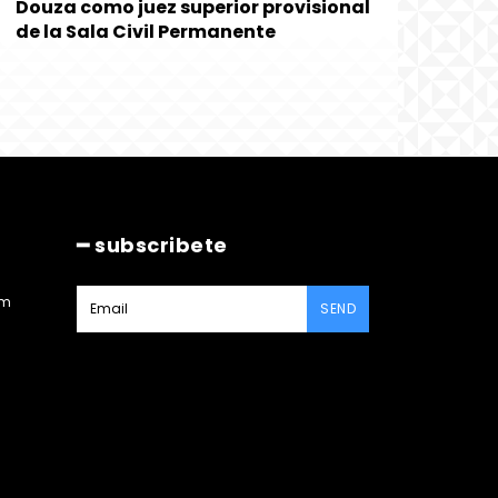
Douza como juez superior provisional
de la Sala Civil Permanente
━ subscribete
am
SEND