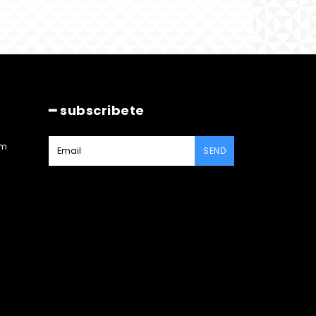
━ subscribete
am
SEND