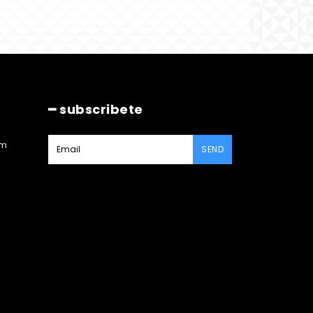
━ subscribete
am
SEND