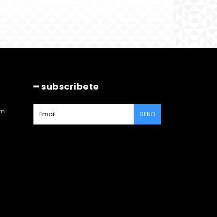
━ subscribete
am
SEND