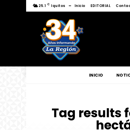
C
25.1
Iquitos
Inicio
EDITORIAL
Conta
INICIO
NOTIC
Tag results 
hectá