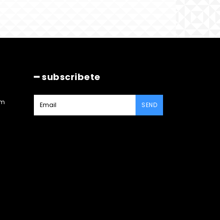
━ subscribete
am
SEND