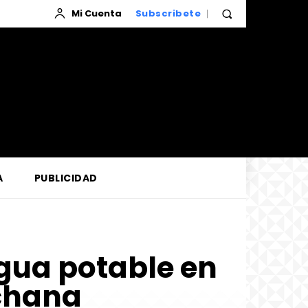
Mi Cuenta
Subscribete
A
PUBLICIDAD
gua potable en
nchana