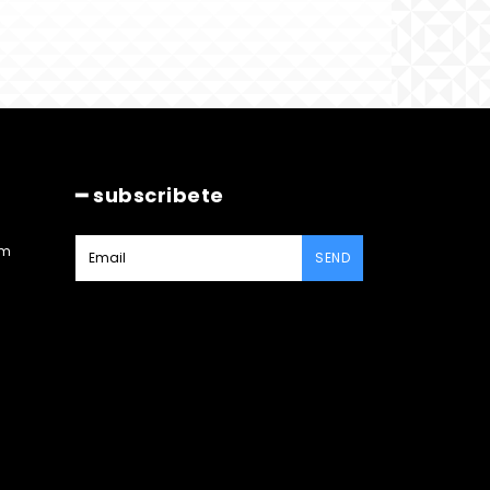
━ subscribete
am
SEND