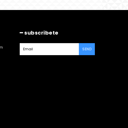
━ subscribete
am
SEND