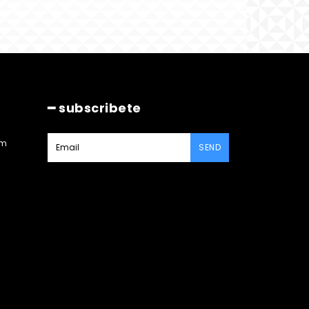
━ subscribete
am
SEND