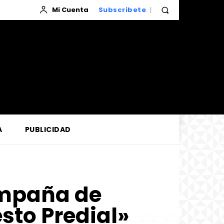
Mi Cuenta
Subscribete
A
PUBLICIDAD
mpaña de
sto Predial»