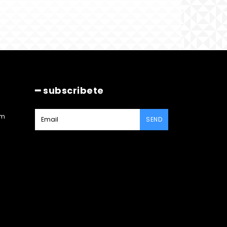
━ subscribete
am
SEND