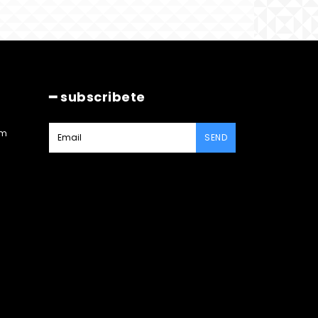
━ subscribete
am
SEND