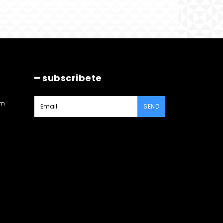
━ subscribete
am
SEND