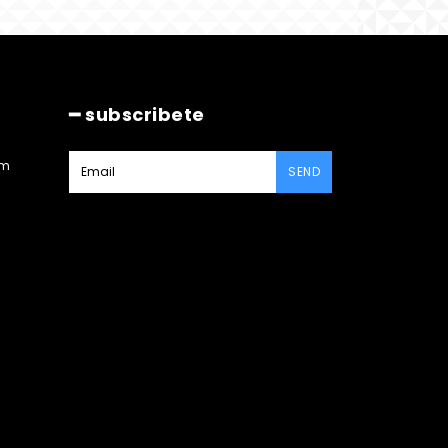
━ subscribete
am
SEND