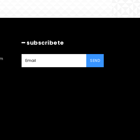
━ subscribete
am
SEND