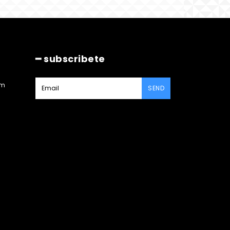
━ subscribete
am
SEND