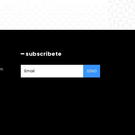
━ subscribete
am
SEND