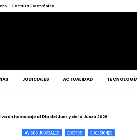
cto
Factura Electrónica
IAS
JUDICIALES
ACTUALIDAD
TECNOLOGÍ
a lucha contra la criminalidad en conferencia magistral organi
AVISOS JUDICIALES
EDICTOS
SUCESIONES