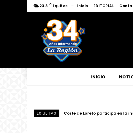
C
23.3
Iquitos
Inicio
EDITORIAL
Conta
INICIO
NOTIC
Corte de Loreto participa en la i
Presidente del directorio de El
LO ÚLTIMO
eléctrico