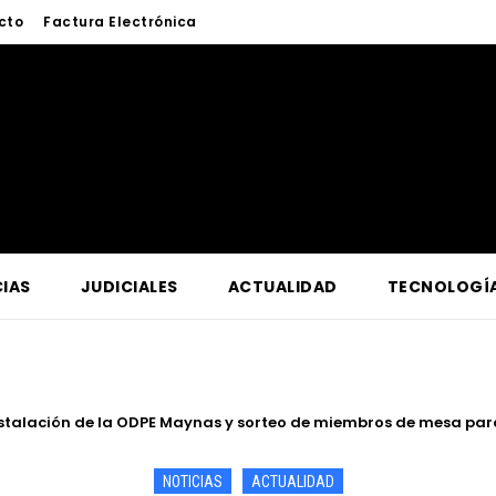
cto
Factura Electrónica
IAS
JUDICIALES
ACTUALIDAD
TECNOLOGÍ
nstalación de la ODPE Maynas y sorteo de miembros de mesa para 
ectro Oriente supervisa en Contamana acciones para fortalecer la
NOTICIAS
ACTUALIDAD