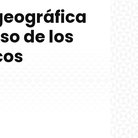
geográfica
so de los
cos