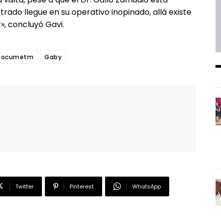
rado llegue en su operativo inopinado, allá existe
, concluyó Gavi.
Documetm
Gaby
━ Planes
Twitter
Pinterest
WhatsApp