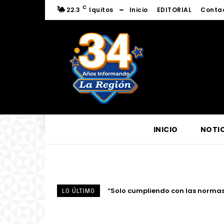
C
22.3
Iquitos
Inicio
EDITORIAL
Conta
INICIO
NOTIC
“Solo cumpliendo con las normas de i
Discurso por el Día del Juez y la
LO ÚLTIMO
anticorrupción en...