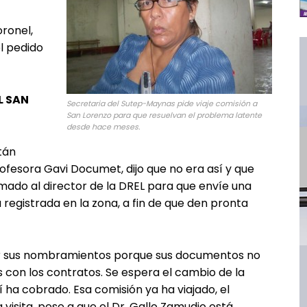
ronel,
el pedido
L SAN
Secretaria del Sutep-Maynas pide viaje comisión a
San Lorenzo para que resuelvan el problema latente
desde hace meses.
tán
fesora Gavi Documet, dijo que no era así y que
amado al director de la DREL para que envíe una
 registrada en la zona, a fin de que den pronta
der sus nombramientos porque sus documentos no
con los contratos. Se espera el cambio de la
 ha cobrado. Esa comisión ya ha viajado, el
 visita, pese a que el Dr. Gallo Zamudio está