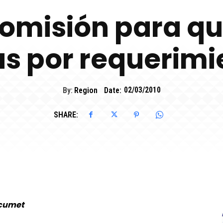
comisión para qu
as por requerimi
By:
Region
Date:
02/03/2010
SHARE:
ocumet