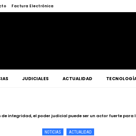
cto
Factura Electrónica
IAS
JUDICIALES
ACTUALIDAD
TECNOLOGÍ
ntegridad, el poder judicial puede ser un actor fuerte para la e
 Jueza del Dr. Reynaldo Elías Cajamarca Porras
NOTICIAS
ACTUALIDAD